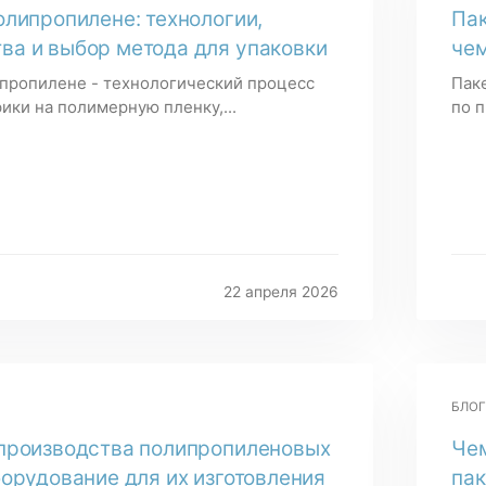
олипропилене: технологии,
Пак
ва и выбор метода для упаковки
чем
ипропилене - технологический процесс
Пак
ики на полимерную пленку,...
по п
22 апреля 2026
БЛОГ
 производства полипропиленовых
Чем
борудование для их изготовления
пак