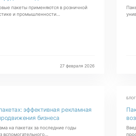
вые пакеты применяются в розничной
Пак
стике и промышленности...
унив
27 февраля 2026
БЛОГ
пакетах: эффективная рекламная
Пак
продвижения бизнеса
воз
ма на пакетах за последние годы
Вве
з вспомогательного...
прос